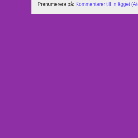
Prenumerera på:
Kommentarer till inlägget (A