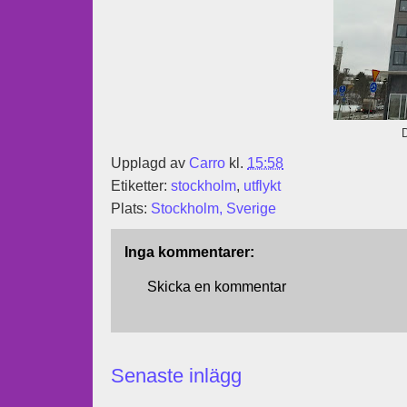
D
Upplagd av
Carro
kl.
15:58
Etiketter:
stockholm
,
utflykt
Plats:
Stockholm, Sverige
Inga kommentarer:
Skicka en kommentar
Senaste inlägg