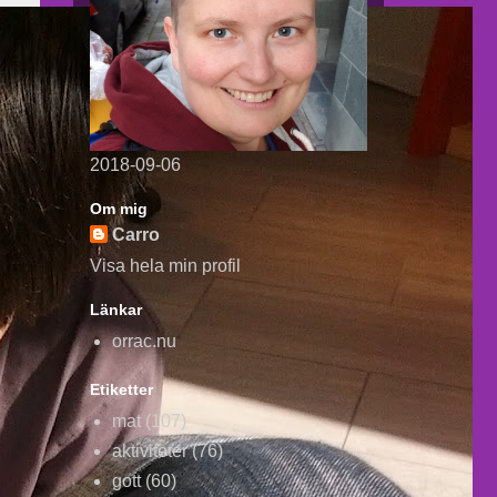
2018-09-06
Om mig
Carro
Visa hela min profil
Länkar
orrac.nu
Etiketter
mat
(107)
aktiviteter
(76)
gott
(60)