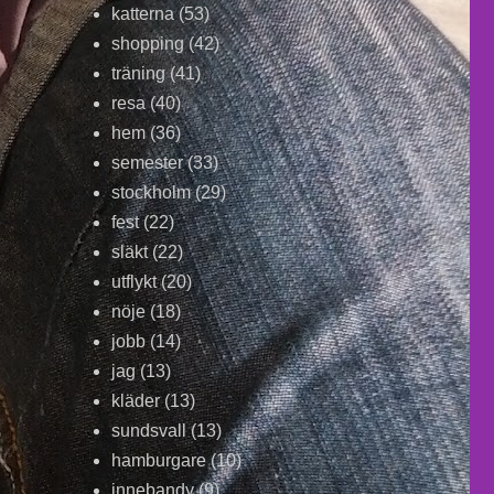
katterna
(53)
shopping
(42)
träning
(41)
resa
(40)
hem
(36)
semester
(33)
stockholm
(29)
fest
(22)
släkt
(22)
utflykt
(20)
nöje
(18)
jobb
(14)
jag
(13)
kläder
(13)
sundsvall
(13)
hamburgare
(10)
innebandy
(9)