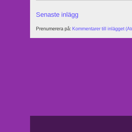
Senaste inlägg
Prenumerera på:
Kommentarer till inlägget (A