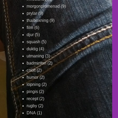
morgonpromenad
(9)
prylar
(9)
thaiboxning
(9)
film
(6)
djur
(5)
squash
(5)
duktig
(4)
utmaning
(3)
badminton
(2)
coolt
(2)
humor
(2)
löpning
(2)
pingis
(2)
recept
(2)
rugby
(2)
DNA
(1)