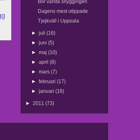
Blir värsta snyggingen
Dagens mest otippade
gg
Tjejkväll i Uppsala
►
juli
(16)
►
juni
(5)
►
maj
(10)
►
april
(8)
►
mars
(7)
►
februari
(17)
►
januari
(16)
►
2011
(73)