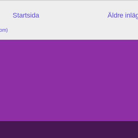
Startsida
Äldre inlä
tom)