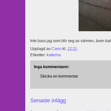
Inte bara jag som blir seg av värmen, även katt
Upplagd av
Carro
kl.
12:11
Etiketter:
katterna
Inga kommentarer:
Skicka en kommentar
Senaste inlägg