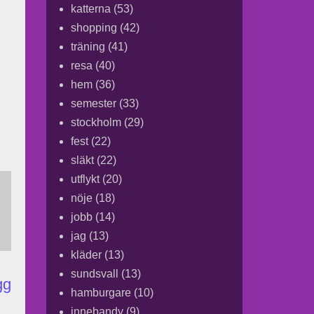
katterna
(53)
shopping
(42)
träning
(41)
resa
(40)
hem
(36)
semester
(33)
stockholm
(29)
fest
(22)
släkt
(22)
utflykt
(20)
nöje
(18)
jobb
(14)
jag
(13)
kläder
(13)
sundsvall
(13)
gg
hamburgare
(10)
innebandy
(9)