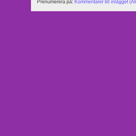
Prenumerera på:
Kommentarer till inlägget (A