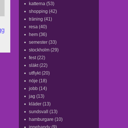
katterna
(53)
shopping
(42)
träning
(41)
resa
(40)
gg
hem
(36)
semester
(33)
stockholm
(29)
fest
(22)
släkt
(22)
utflykt
(20)
nöje
(18)
jobb
(14)
jag
(13)
kläder
(13)
sundsvall
(13)
hamburgare
(10)
innebandy
(9)