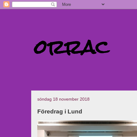
orrac
söndag 18 november 2018
Föredrag i Lund