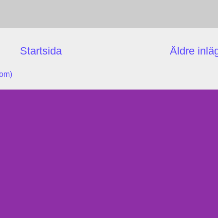
Startsida
Äldre inlä
tom)