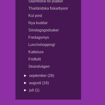
Ställ/fodral till plattan
Thailändska fiskarbyxor
Kul post
Nya kuddar
Söndagsgodsaker
Fredagsmys
Lunchshopping!
Kattsluss
Fridfullt
Strandvägen
►
september
(26)
►
augusti
(16)
►
juli
(1)