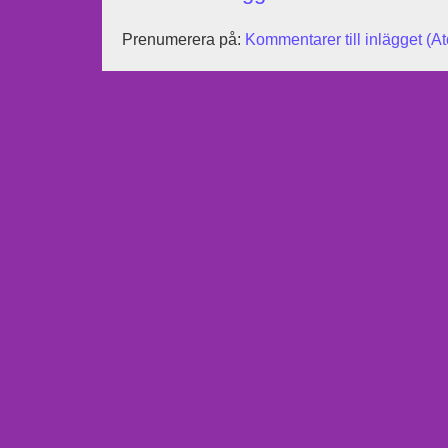
Prenumerera på:
Kommentarer till inlägget (A