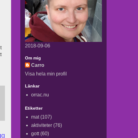
2018-09-06
t
t
Om mig
Carro
Visa hela min profil
Länkar
orrac.nu
Etiketter
mat
(107)
aktiviteter
(76)
gott
(60)
gg