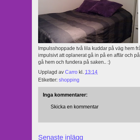
Impulsshoppade två lila kuddar på väg hem från
impulsivt att oplanerat gå in på en affär och p
gå hem och fundera på saken.. :)
Upplagd av
Carro
kl.
13:14
Etiketter:
shopping
Inga kommentarer:
Skicka en kommentar
Senaste inlägg