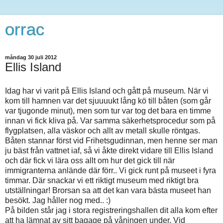
orrac
måndag 30 juli 2012
Ellis Island
Idag har vi varit på Ellis Island och gått på museum. När vi
kom till hamnen var det sjuuuukt lång kö till båten (som går
var tjugonde minut), men som tur var tog det bara en timme
innan vi fick kliva på. Var samma säkerhetsprocedur som på
flygplatsen, alla väskor och allt av metall skulle röntgas.
Båten stannar först vid Frihetsgudinnan, men henne ser man
ju bäst från vattnet iaf, så vi åkte direkt vidare till Ellis Island
och där fick vi lära oss allt om hur det gick till när
immigranterna anlände där förr.. Vi gick runt på museet i fyra
timmar. Där snackar vi ett riktigt museum med riktigt bra
utställningar! Brorsan sa att det kan vara bästa museet han
besökt. Jag håller nog med.. :)
På bilden står jag i stora registreringshallen dit alla kom efter
att ha lämnat av sitt bagage på våningen under. Vid