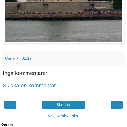
Carro
kl.
02:17
Inga kommentarer:
Skicka en kommentar
‹
›
Startsida
Visa webbversion
Om mig