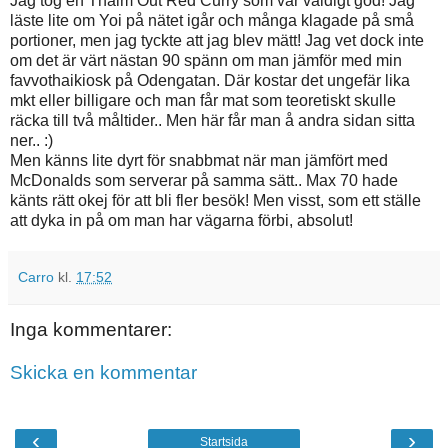
Jag tog en Thaim Out Red Curry som var väldigt god! Jag
läste lite om Yoi på nätet igår och många klagade på små
portioner, men jag tyckte att jag blev mätt! Jag vet dock inte
om det är värt nästan 90 spänn om man jämför med min
favvothaikiosk på Odengatan. Där kostar det ungefär lika
mkt eller billigare och man får mat som teoretiskt skulle
räcka till två måltider.. Men här får man å andra sidan sitta
ner.. :)
Men känns lite dyrt för snabbmat när man jämfört med
McDonalds som serverar på samma sätt.. Max 70 hade
känts rätt okej för att bli fler besök! Men visst, som ett ställe
att dyka in på om man har vägarna förbi, absolut!
Carro
kl.
17:52
Inga kommentarer:
Skicka en kommentar
‹
›
Startsida