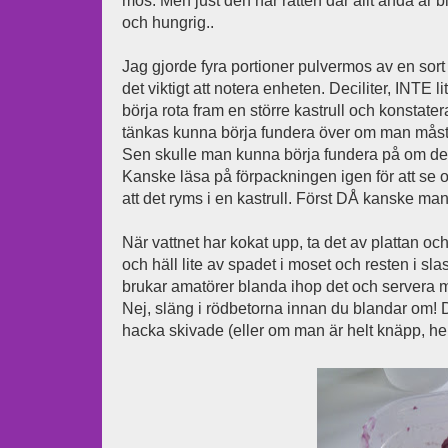
mos. Men just den här rätten där allt ändå är b
och hungrig..
Jag gjorde fyra portioner pulvermos av en sort 
det viktigt att notera enheten. Deciliter, INTE l
börja rota fram en större kastrull och konstate
tänkas kunna börja fundera över om man måste 
Sen skulle man kunna börja fundera på om det
Kanske läsa på förpackningen igen för att se 
att det ryms i en kastrull. Först DÅ kanske man n
När vattnet har kokat upp, ta det av plattan och
och häll lite av spadet i moset och resten i slas
brukar amatörer blanda ihop det och servera me
Nej, släng i rödbetorna innan du blandar om! D
hacka skivade (eller om man är helt knäpp, hela