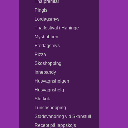
Thaipremiär
Pingis
Lördagsmys
Thaifestival i Haninge
Mysbubben
Fredagsmys
Pizza
Skoshopping
Innebandy
Husvagnshelgen
Husvagnshelg
Storkok
Lunchshopping
Stadsvandring vid Skanstull
Recept på lappskojs