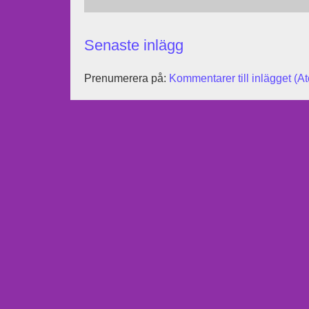
Senaste inlägg
Prenumerera på:
Kommentarer till inlägget (A