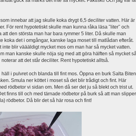
landat guck så märks det inte så mycket. Faktiskt! Och jag var la
som innebar att jag skulle koka drygt 6,5 deciliter vatten. Här är
iter. För rent hypotetiskt skulle man kunna råka läsa "liter" och
ra att den största man har bara rymmer 5 liter. Då skulle man
koka det i omgångar, kanske laga moset till matlådan efteråt.
 inte blir väääldigt mycket mos om man har så mycket vatten.
om man kanske skulle nöja sig med att göra hälften så mycket s
oterar att det står deciliter. Rent hypotetiskt alltså.
 häll i pulvret och blanda till fint mos. Öppna en burk Salta Biten
ken. Smula ner köttet i moset så det blir trådigt och fint. Här
d rödbetor vi sidan om. Men då ser det ju så blekt och trist ut.
et finns till och med tärnade rödbetor på burk så att man slipper
) rödbetor. Då blir det så här rosa och fint!