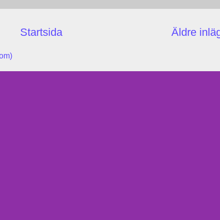
Startsida
Äldre inlä
tom)